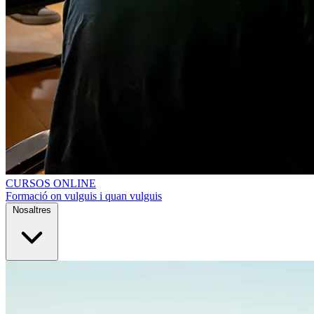
CURSOS ONLINE
Formació on vulguis i quan vulguis
Nosaltres