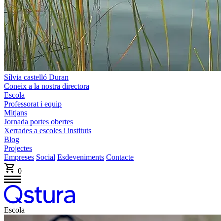
Sílvia castelló Duran
Coneix a la nostra directora
Escola
Professorat i equip
Mitjans
Jornada portes obertes
Xerrades a escoles i instituts
Blog
Projectes
Empreses
Social
Esdeveniments
Contacte
0
Escola