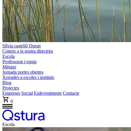
Sílvia castelló Duran
Coneix a la nostra directora
Escola
Professorat i equip
Mitjans
Jornada portes obertes
Xerrades a escoles i instituts
Blog
Projectes
Empreses
Social
Esdeveniments
Contacte
0
Escola