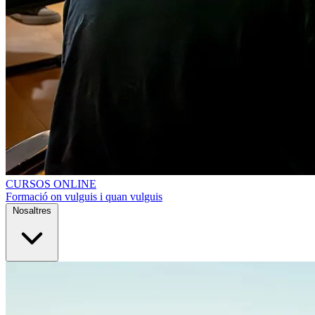
CURSOS ONLINE
Formació on vulguis i quan vulguis
Nosaltres