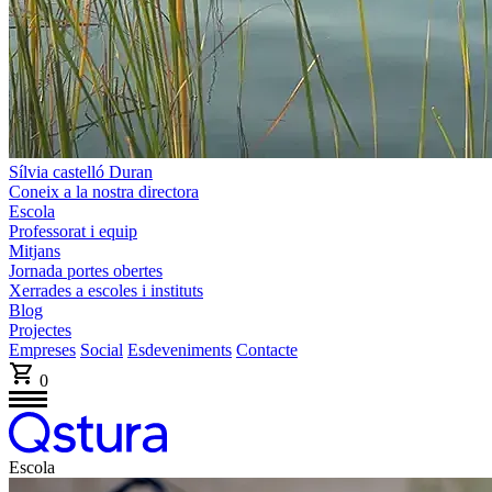
Sílvia castelló Duran
Coneix a la nostra directora
Escola
Professorat i equip
Mitjans
Jornada portes obertes
Xerrades a escoles i instituts
Blog
Projectes
Empreses
Social
Esdeveniments
Contacte
0
Escola