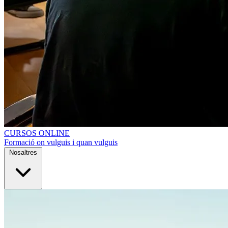
CURSOS ONLINE
Formació on vulguis i quan vulguis
Nosaltres