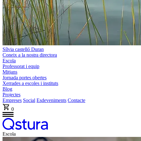
Sílvia castelló Duran
Coneix a la nostra directora
Escola
Professorat i equip
Mitjans
Jornada portes obertes
Xerrades a escoles i instituts
Blog
Projectes
Empreses
Social
Esdeveniments
Contacte
0
Escola