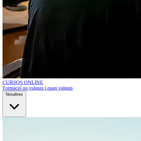
CURSOS ONLINE
Formació on vulguis i quan vulguis
Nosaltres