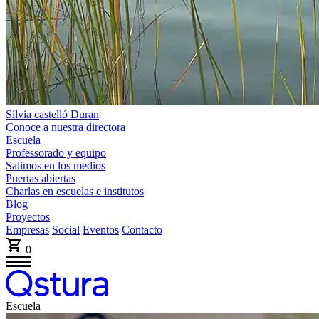
Sílvia castelló Duran
Conoce a nuestra directora
Escuela
Professorado y equipo
Salimos en los medios
Puertas abiertas
Charlas en escuelas e institutos
Blog
Proyectos
Empresas
Social
Eventos
Contacto
0
Escuela