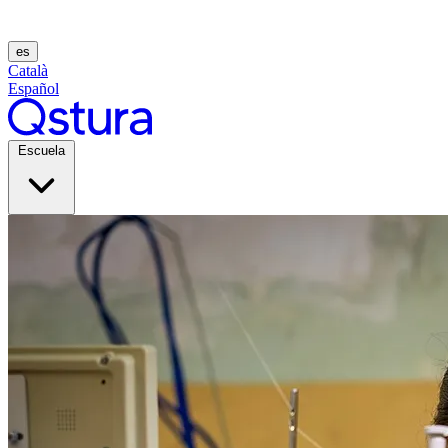
es
Català
Español
Escuela