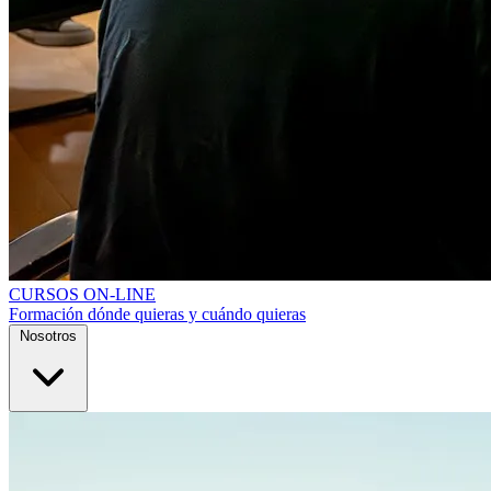
CURSOS ON-LINE
Formación dónde quieras y cuándo quieras
Nosotros