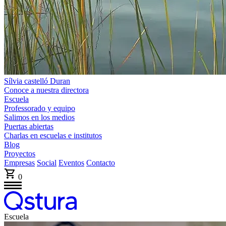
Sílvia castelló Duran
Conoce a nuestra directora
Escuela
Professorado y equipo
Salimos en los medios
Puertas abiertas
Charlas en escuelas e institutos
Blog
Proyectos
Empresas
Social
Eventos
Contacto
0
Escuela