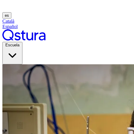
es
Català
Español
Escuela