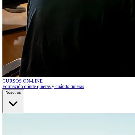
CURSOS ON-LINE
Formación dónde quieras y cuándo quieras
Nosotros