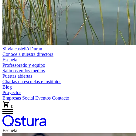
Sílvia castelló Duran
Conoce a nuestra directora
Escuela
Professorado y equipo
Salimos en los medios
Puertas abiertas
Charlas en escuelas e institutos
Blog
Proyectos
Empresas
Social
Eventos
Contacto
0
Escuela