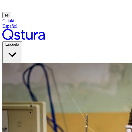
es
Català
Español
Escuela