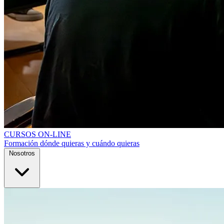
CURSOS ON-LINE
Formación dónde quieras y cuándo quieras
Nosotros