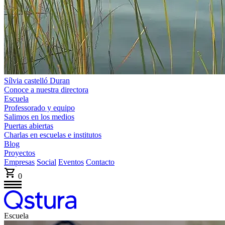
Sílvia castelló Duran
Conoce a nuestra directora
Escuela
Professorado y equipo
Salimos en los medios
Puertas abiertas
Charlas en escuelas e institutos
Blog
Proyectos
Empresas
Social
Eventos
Contacto
0
Escuela