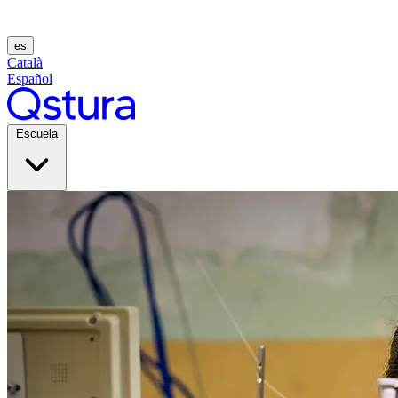
es
Català
Español
Escuela