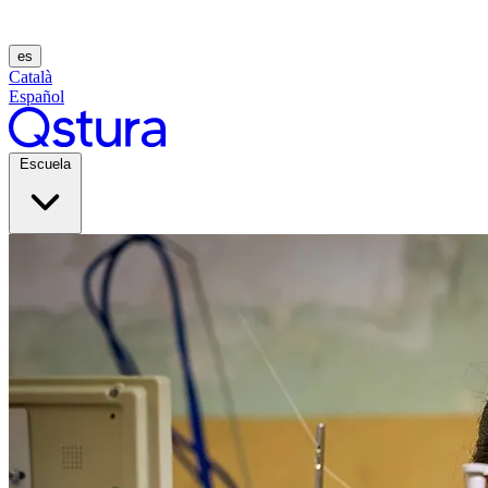
es
Català
Español
Escuela