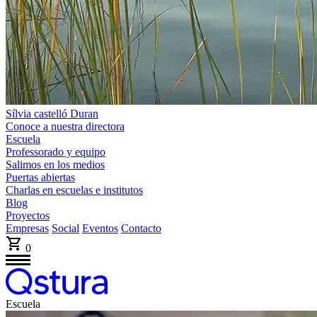
Sílvia castelló Duran
Conoce a nuestra directora
Escuela
Professorado y equipo
Salimos en los medios
Puertas abiertas
Charlas en escuelas e institutos
Blog
Proyectos
Empresas
Social
Eventos
Contacto
0
Escuela