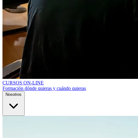
CURSOS ON-LINE
Formación dónde quieras y cuándo quieras
Nosotros