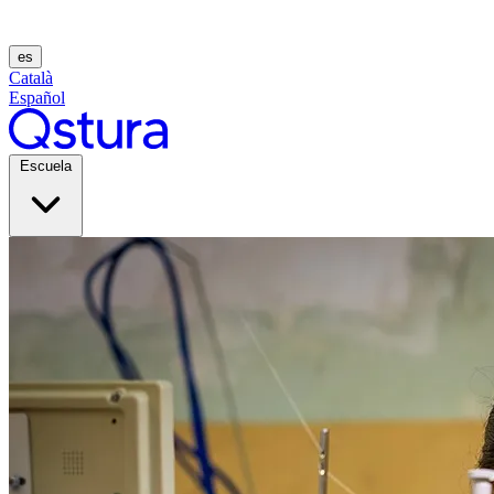
es
Català
Español
Escuela