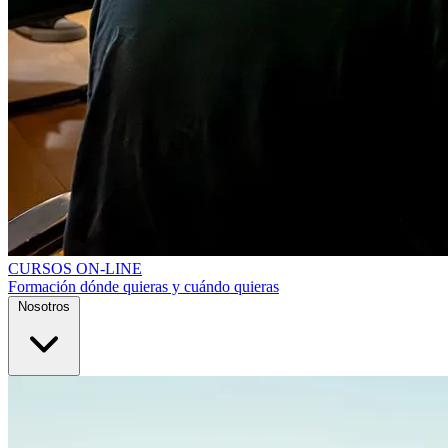
CURSOS ON-LINE
Formación dónde quieras y cuándo quieras
Nosotros