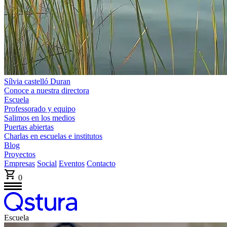
Sílvia castelló Duran
Conoce a nuestra directora
Escuela
Professorado y equipo
Salimos en los medios
Puertas abiertas
Charlas en escuelas e institutos
Blog
Proyectos
Empresas
Social
Eventos
Contacto
0
Escuela