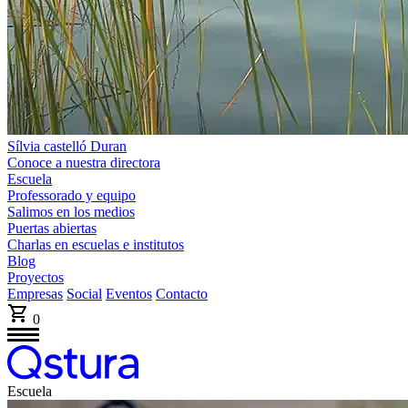
Sílvia castelló Duran
Conoce a nuestra directora
Escuela
Professorado y equipo
Salimos en los medios
Puertas abiertas
Charlas en escuelas e institutos
Blog
Proyectos
Empresas
Social
Eventos
Contacto
0
Escuela