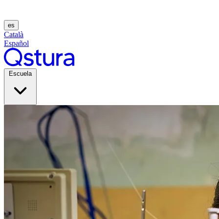
es
Català
Español
Escuela