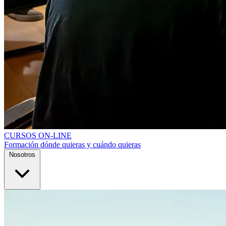
CURSOS ON-LINE
Formación dónde quieras y cuándo quieras
Nosotros