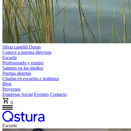
Sílvia castelló Duran
Conoce a nuestra directora
Escuela
Professorado y equipo
Salimos en los medios
Puertas abiertas
Charlas en escuelas e institutos
Blog
Proyectos
Empresas
Social
Eventos
Contacto
0
Escuela