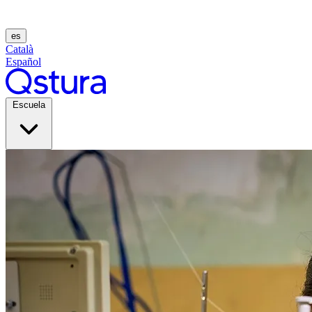
es
Català
Español
Escuela