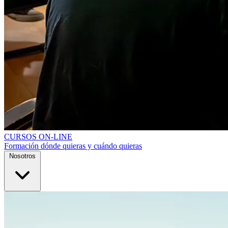
CURSOS ON-LINE
Formación dónde quieras y cuándo quieras
Nosotros