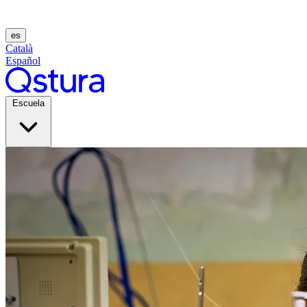
es
Català
Español
Escuela