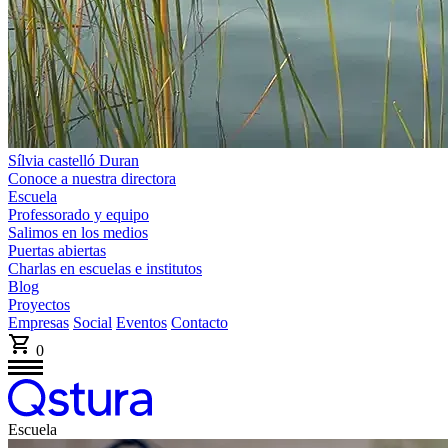
Sílvia castelló Duran
Conoce a nuestra directora
Escuela
Professorado y equipo
Salimos en los medios
Puertas abiertas
Charlas en escuelas e institutos
Blog
Proyectos
Empresas
Social
Eventos
Contacto
0
Escuela